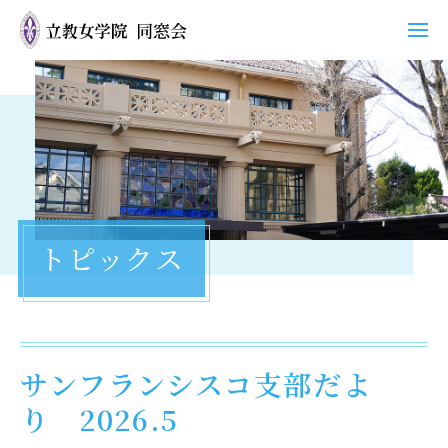
ホーム
同窓会について
活動
トピックス
支部
同窓会グッズ
トピックス
サンフランシスコ支部だよ
り 2026.5
お問い合わせ