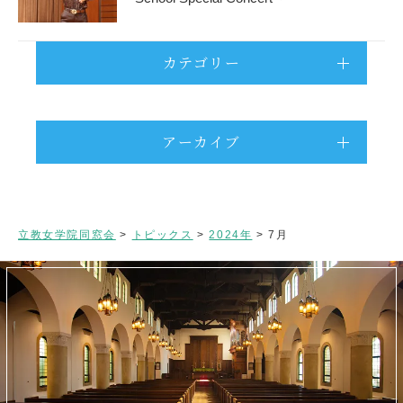
カテゴリー
アーカイブ
立教女学院同窓会
>
トピックス
>
2024年
>
7月
閉じる