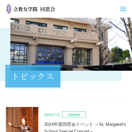
ホーム
同窓会について
活動
トピックス
支部
同窓会グッズ
トピックス
2024/7/1
活動報告
お問い合わせ
2024年度同窓会イベント ～St. Margaret’s
School Special Concert～