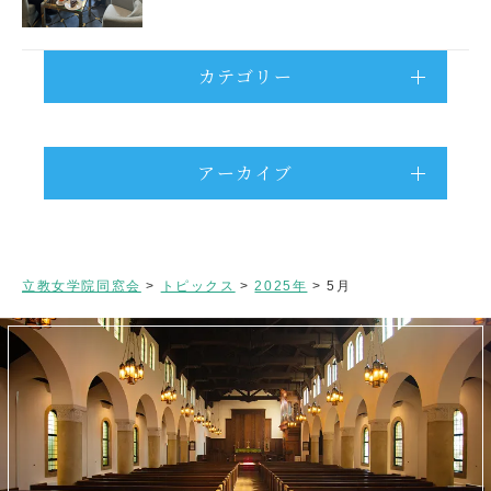
カテゴリー
アーカイブ
立教女学院同窓会
>
トピックス
>
2025年
>
5月
閉じる